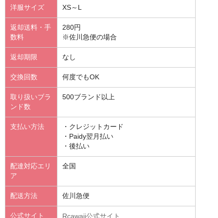
洋服サイズ
XS～L
返却送料・手
280円
数料
※佐川急便の場合
返却期限
なし
交換回数
何度でもOK
取り扱いブラ
500ブランド以上
ンド数
支払い方法
・クレジットカード
・Paidy翌月払い
・後払い
配達対応エリ
全国
ア
配送方法
佐川急便
公式サイト
Rcawaii公式サイト