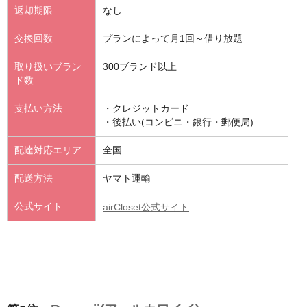
返却期限
なし
交換回数
プランによって月1回～借り放題
取り扱いブラン
300ブランド以上
ド数
支払い方法
・クレジットカード
・後払い(コンビニ・銀行・郵便局)
配達対応エリア
全国
配送方法
ヤマト運輸
公式サイト
airCloset公式サイト