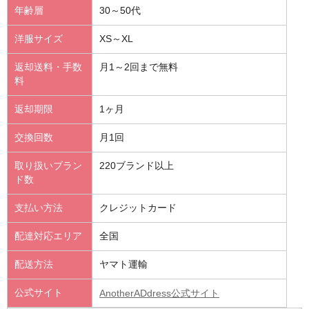
年齢層
30～50代
洋服サイズ
XS～XL
返却送料・手数
月1～2回まで無料
料
返却期限
1ヶ月
交換回数
月1回
取り扱いブラン
220ブランド以上
ド数
支払い方法
クレジットカード
配達対応エリア
全国
配送方法
ヤマト運輸
公式サイト
AnotherADdress公式サイト