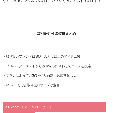
なくて洋服レンタルは諦めていたという方にもおすすめです！
ｴｱｰｸﾛｰｾﾞｯﾄの特徴まとめ
・取り扱いブランドは300、30万点以上のアイテム数
・プロのスタイリストが好みや悩みに合わせてコーデを提案
・プランによって月3点～借り放題！返却期限もなし
・XS～3Lまでと取り扱いサイズが豊富
airCloset(エアークローゼット)