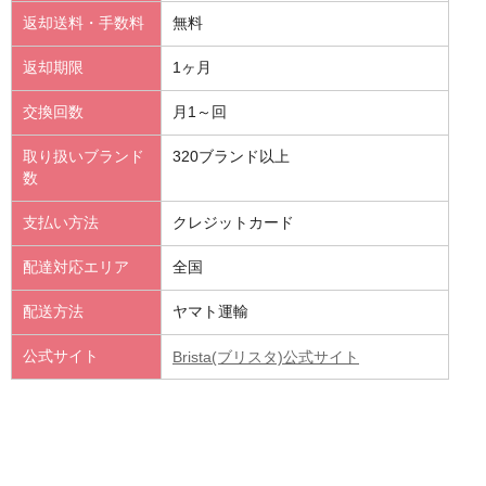
返却送料・手数料
無料
返却期限
1ヶ月
交換回数
月1～回
取り扱いブランド
320ブランド以上
数
支払い方法
クレジットカード
配達対応エリア
全国
配送方法
ヤマト運輸
公式サイト
Brista(ブリスタ)公式サイト