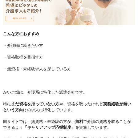
こんな方におすすめ
・介護職に就きたい方
・資格取得を目指す方
・無資格・未経験求人を探している方
かいご畑は、介護系に特化した派遣会社です。
特に
まだ資格を持っていない方
や、資格を取ったけれど
実務経験が無い
という方
向けの求人に特化しています。
同サイトでは、無資格・未経験の方が、
無料
で介護の資格を取ることが
できるよう
「キャリアアップ応援制度」
を実施しています。