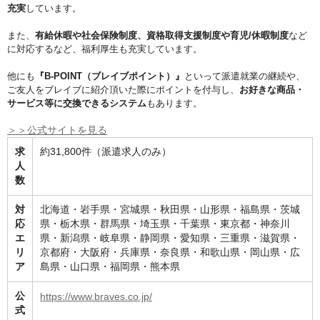
充実
しています。
また、
有給休暇や社会保険制度、資格取得支援制度や育児/休暇制度
など
に対応するなど、福利厚生も充実しています。
他にも
『B-POINT（ブレイブポイント）』
といって派遣就業の継続や、
ご友人をブレイブに紹介頂いた際にポイントを付与し、
お好きな商品・
サービス等に交換できるシステム
もあります。
＞＞公式サイトを見る
求
約31,800件（派遣求人のみ）
人
数
対
北海道・岩手県・宮城県・秋田県・山形県・福島県・茨城
応
県・栃木県・群馬県・埼玉県・千葉県・東京都・神奈川
エ
県・新潟県・岐阜県・静岡県・愛知県・三重県・滋賀県・
リ
京都府・大阪府・兵庫県・奈良県・和歌山県・岡山県・広
ア
島県・山口県・福岡県・熊本県
公
https://www.braves.co.jp/
式