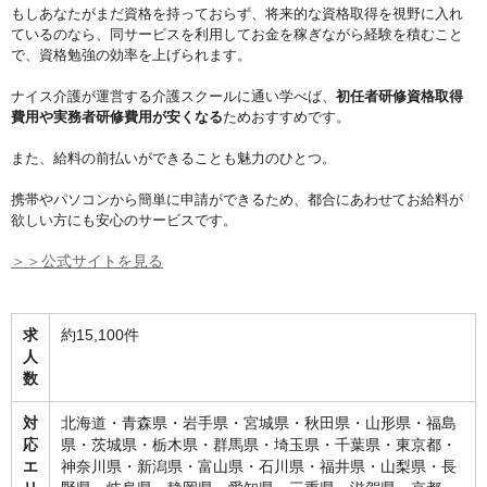
もしあなたがまだ資格を持っておらず、将来的な資格取得を視野に入れ
ているのなら、同サービスを利用してお金を稼ぎながら経験を積むこと
で、資格勉強の効率を上げられます。
ナイス介護が運営する介護スクールに通い学べば、
初任者研修資格取得
費用や実務者研修費用が安くなる
ためおすすめです。
また、給料の前払いができることも魅力のひとつ。
携帯やパソコンから簡単に申請ができるため、都合にあわせてお給料が
欲しい方にも安心のサービスです。
＞＞公式サイトを見る
求
約15,100件
人
数
対
北海道・青森県・岩手県・宮城県・秋田県・山形県・福島
応
県・茨城県・栃木県・群馬県・埼玉県・千葉県・東京都・
エ
神奈川県・新潟県・富山県・石川県・福井県・山梨県・長