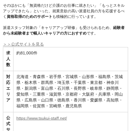
そのほかにも「無資格だけど介護のお仕事に就きたい」「もっとスキル
アップできたら」といった、就業意欲の高い派遣社員の方を応援するべ
く
資格取得のためのサポート
も積極的に行っています。
派遣スタッフ対象の「キャリアアップ研修」も受けられるため、
経験者
から未経験者まで幅人いキャリアの方におすすめ
です。
＞＞公式サイトを見る
求
約81,000件
人
数
対
北海道・青森県・岩手県・宮城県・山形県・福島県・茨城
応
県・栃木県・群馬県・埼玉県・千葉県・東京都・神奈川
エ
県・新潟県・富山県・石川県・長野県・岐阜県・静岡県・
リ
愛知県・三重県・滋賀県・京都府・大阪府・兵庫県・岡山
ア
県・広島県・山口県・徳島県・香川県・愛媛県・高知県・
福岡県・佐賀県・宮崎県・鹿児島県
公
https://www.tsukui-staff.net/
式
サ