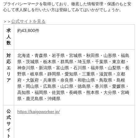
プライバシーマークを取得しており、徹底した情報管理・保護のもと安
心して求人探しを行いたい方は登録してみてはいかがでしょうか。
＞＞
公式サイトを見る
求
約43,800件
人
数
対
北海道・青森県・岩手県・宮城県・秋田県・山形県・福島
応
県・茨城県・栃木県・群馬県・埼玉県・千葉県・東京都・
エ
神奈川県・新潟県・富山県・石川県・福井県・山梨県・長
リ
野県・岐阜県・静岡県・愛知県・三重県・滋賀県・京都
ア
府・大阪府・兵庫県・奈良県・和歌山県・鳥取県・島根
県・岡山県・広島県・山口県・徳島県・香川県・愛媛県・
高知県・福岡県・佐賀県・長崎県・熊本県・大分県・宮崎
県・鹿児島県・沖縄県
公
https://kaigoworker.jp/
式
サ
イ
ト