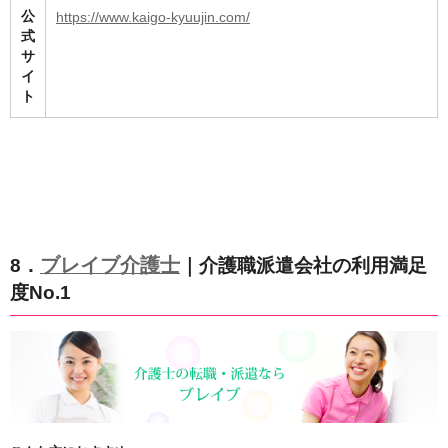
公
https://www.kaigo-kyuujin.com/
式
サ
イ
ト
ブレイブ介護士
8．
｜介護職派遣会社の利用満足
度No.1