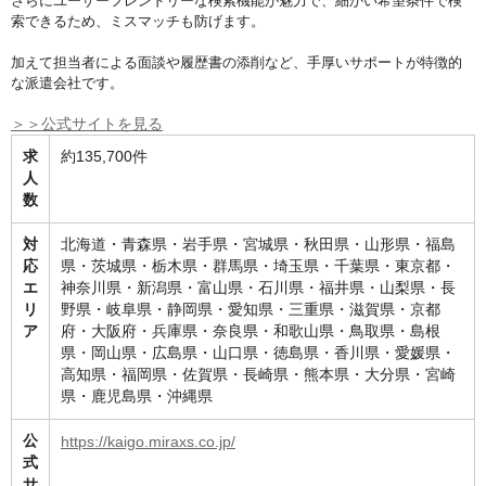
さらにユーザーフレンドリーな検索機能が魅力で、細かい希望条件で検
索できるため、ミスマッチも防げます。
加えて担当者による面談や履歴書の添削など、手厚いサポートが特徴的
な派遣会社です。
＞＞公式サイトを見る
求
約135,700件
人
数
対
北海道・青森県・岩手県・宮城県・秋田県・山形県・福島
応
県・茨城県・栃木県・群馬県・埼玉県・千葉県・東京都・
エ
神奈川県・新潟県・富山県・石川県・福井県・山梨県・長
リ
野県・岐阜県・静岡県・愛知県・三重県・滋賀県・京都
ア
府・大阪府・兵庫県・奈良県・和歌山県・鳥取県・島根
県・岡山県・広島県・山口県・徳島県・香川県・愛媛県・
高知県・福岡県・佐賀県・長崎県・熊本県・大分県・宮崎
県・鹿児島県・沖縄県
公
https://kaigo.miraxs.co.jp/
式
サ