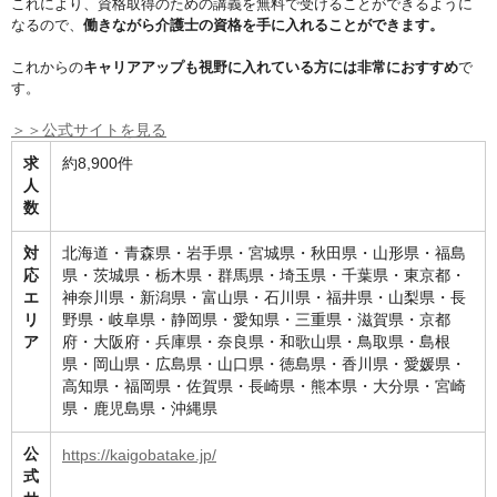
これにより、資格取得のための講義を無料で受けることができるように
なるので、
働きながら介護士の資格を手に入れることができます。
これからの
キャリアアップも視野に入れている方には非常におすすめ
で
す。
＞＞公式サイトを見る
求
約8,900件
人
数
対
北海道・青森県・岩手県・宮城県・秋田県・山形県・福島
応
県・茨城県・栃木県・群馬県・埼玉県・千葉県・東京都・
エ
神奈川県・新潟県・富山県・石川県・福井県・山梨県・長
リ
野県・岐阜県・静岡県・愛知県・三重県・滋賀県・京都
ア
府・大阪府・兵庫県・奈良県・和歌山県・鳥取県・島根
県・岡山県・広島県・山口県・徳島県・香川県・愛媛県・
高知県・福岡県・佐賀県・長崎県・熊本県・大分県・宮崎
県・鹿児島県・沖縄県
公
https://kaigobatake.jp/
式