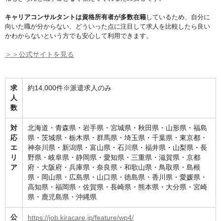
キャリアコンサルタントは資格所有者が多数在籍
しているため、自分に
向いた職が分からない、どういった点に注目して求人を比較したら良い
かわからないという方でも安心して利用できます。
＞＞公式サイトを見る
求
約14,000件※派遣求人のみ
人
数
対
北海道・青森県・岩手県・宮城県・秋田県・山形県・福島
応
県・茨城県・栃木県・群馬県・埼玉県・千葉県・東京都・
エ
神奈川県・新潟県・富山県・石川県・福井県・山梨県・長
リ
野県・岐阜県・静岡県・愛知県・三重県・滋賀県・京都
ア
府・大阪府・兵庫県・奈良県・和歌山県・鳥取県・島根
県・岡山県・広島県・山口県・徳島県・香川県・愛媛県・
高知県・福岡県・佐賀県・長崎県・熊本県・大分県・宮崎
県・鹿児島県・沖縄県
公
https://job.kiracare.jp/feature/wp4/