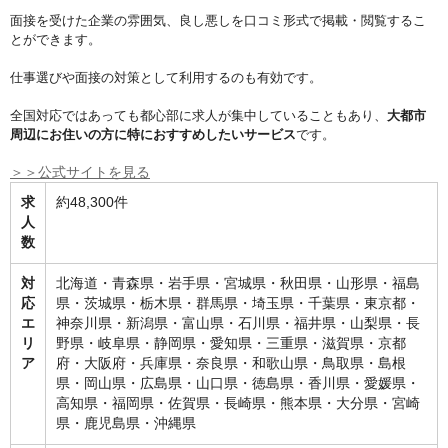
面接を受けた企業の雰囲気、良し悪しを口コミ形式で掲載・閲覧するこ
とができます。
仕事選びや面接の対策として利用するのも有効です。
全国対応ではあっても都心部に求人が集中していることもあり、
大都市
周辺にお住いの方に特におすすめしたいサービス
です。
＞＞公式サイトを見る
求
約48,300件
人
数
対
北海道・青森県・岩手県・宮城県・秋田県・山形県・福島
応
県・茨城県・栃木県・群馬県・埼玉県・千葉県・東京都・
エ
神奈川県・新潟県・富山県・石川県・福井県・山梨県・長
リ
野県・岐阜県・静岡県・愛知県・三重県・滋賀県・京都
ア
府・大阪府・兵庫県・奈良県・和歌山県・鳥取県・島根
県・岡山県・広島県・山口県・徳島県・香川県・愛媛県・
高知県・福岡県・佐賀県・長崎県・熊本県・大分県・宮崎
県・鹿児島県・沖縄県