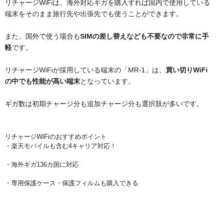
リチャージWiFiは、海外対応ギガを購入すれば国内で使用している
端末をそのまま旅行先や出張先でも使うことができます。
また、国外で使う場合も
SIMの差し替えなども不要なので非常に手
軽
です。
リチャージWiFiが採用している端末の「MR-1」は、
買い切りWiFi
の中でも性能が高い端末
となっています。
ギガ数は初期チャージ分も追加チャージ分も選択肢が多いです。
リチャージWiFiのおすすめポイント
・楽天モバイルも含む4キャリア対応！
・海外ギガ136カ国に対応
・専用保護ケース・保護フィルムも購入できる
項目
初期データ容量+端末代