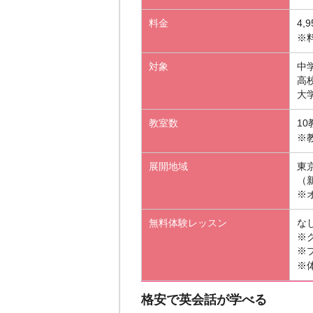
料金
4,
※
対象
中
高
大
教室数
10
※
展開地域
東
（新
※
無料体験レッスン
な
※
※
※
格安で英会話が学べる