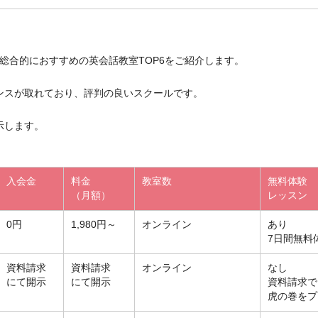
が選んだ総合的におすすめの英会話教室TOP6をご紹介します。
ンスが取れており、評判の良いスクールです。
示します。
入会金
料金
教室数
無料体験
（月額）
レッスン
0円
1,980円～
オンライン
あり
7日間無料
資料請求
資料請求
オンライン
なし
にて開示
にて開示
資料請求で
虎の巻をプ