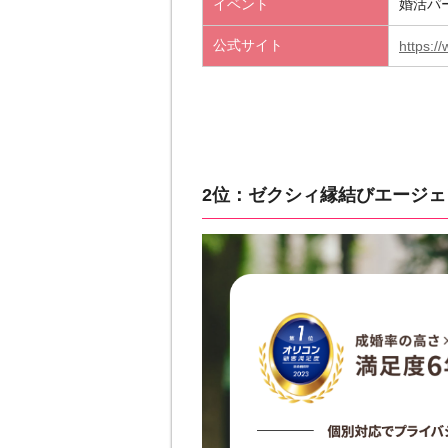
イベント
婚活パ
公式サイト
https:/
2位：ゼクシィ縁結びエージ