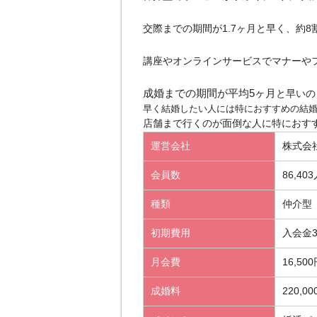
交際までの期間が1.7ヶ月と早く、約
講座やオンラインサービスでマナーや
成婚までの期間が平均5ヶ月
と早いの
早く結婚したい人には特におすすめの結
店舗まで行くのが面倒な人に特におす
運営会社
株式会
会員数
86,40
種類
仲介型
初期費用
入会金3
月会費
16,50
成婚料
220,0