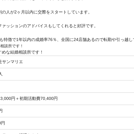
8割の人が2ヶ月以内に交際をスタートしています。
ファッションのアドバイスもしてくれると好評です。
も特徴で1年以内の成婚率76％、全国に24店舗あるので転勤や引っ越
婚相談所です！
すめな結婚相談所です！
社サンマリエ
3人
3,000円＋初期活動費70,400円
0円
00円