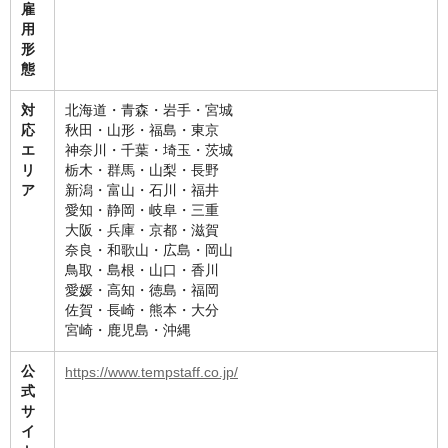
雇
用
形
態
対
北海道・青森・岩手・宮城
応
秋田・山形・福島・東京
エ
神奈川・千葉・埼玉・茨城
リ
栃木・群馬・山梨・長野
ア
新潟・富山・石川・福井
愛知・静岡・岐阜・三重
大阪・兵庫・京都・滋賀
奈良・和歌山・広島・岡山
鳥取・島根・山口・香川
愛媛・高知・徳島・福岡
佐賀・長崎・熊本・大分
宮崎・鹿児島・沖縄
公
https://www.tempstaff.co.jp/
式
サ
イ