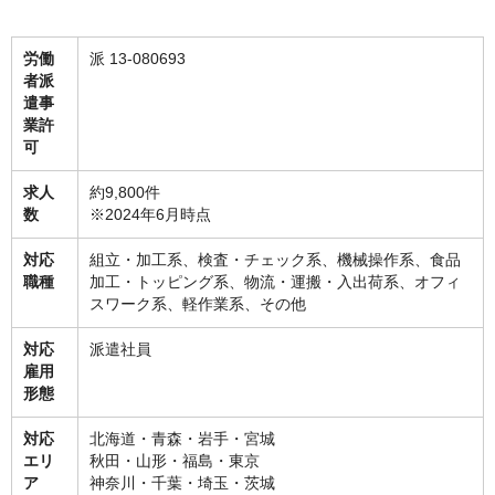
労働
派 13-080693
者派
遣事
業許
可
求人
約9,800件
数
※2024年6月時点
対応
組立・加工系、検査・チェック系、機械操作系、食品
職種
加工・トッピング系、物流・運搬・入出荷系、オフィ
スワーク系、軽作業系、その他
対応
派遣社員
雇用
形態
対応
北海道・青森・岩手・宮城
エリ
秋田・山形・福島・東京
ア
神奈川・千葉・埼玉・茨城