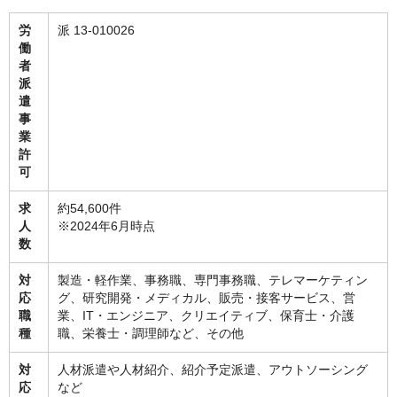
労
派 13-010026
働
者
派
遣
事
業
許
可
求
約54,600件
人
※2024年6月時点
数
対
製造・軽作業、事務職、専門事務職、テレマーケティン
応
グ、研究開発・メディカル、販売・接客サービス、営
職
業、IT・エンジニア、クリエイティブ、保育士・介護
種
職、栄養士・調理師など、その他
対
人材派遣や人材紹介、紹介予定派遣、アウトソーシング
応
など