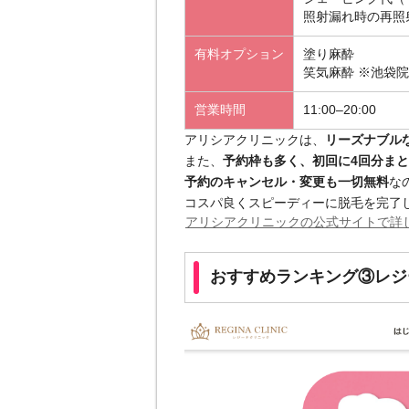
照射漏れ時の再照
有料オプション
塗り麻酔
笑気麻酔 ※池袋
営業時間
11:00–20:00
アリシアクリニックは、
リーズナブル
また、
予約枠も多く、初回に4回分ま
予約のキャンセル・変更も一切無料
な
コスパ良くスピーディーに脱毛を完了
アリシアクリニックの公式サイトで詳
おすすめランキング③レジ