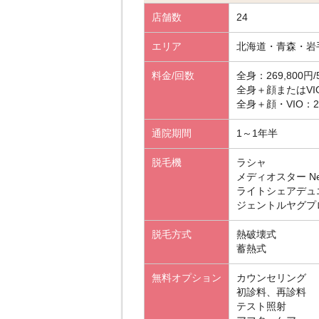
店舗数
24
エリア
北海道・青森・岩
料金/回数
全身：269,800円/
全身＋顔またはVIO：
全身＋顔・VIO：2
通院期間
1～1年半
脱毛機
ラシャ
メディオスター Ne
ライトシェアデュ
ジェントルヤグプ
脱毛方式
熱破壊式
蓄熱式
無料オプション
カウンセリング
初診料、再診料
テスト照射