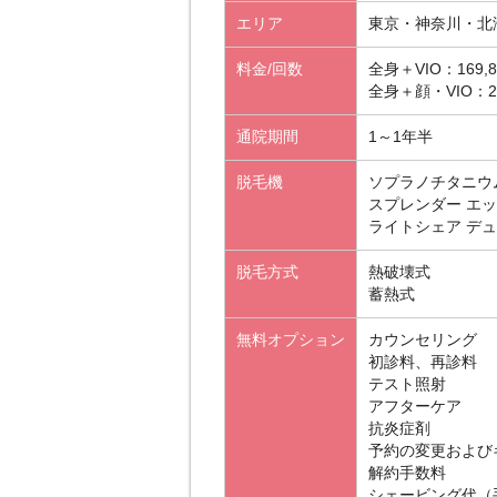
エリア
東京・神奈川・北
料金/回数
全身＋VIO：169,8
全身＋顔・VIO：26
通院期間
1～1年半
脱毛機
ソプラノチタニウ
スプレンダー エ
ライトシェア デ
脱毛方式
熱破壊式
蓄熱式
無料オプション
カウンセリング
初診料、再診料
テスト照射
アフターケア
抗炎症剤
予約の変更および
解約手数料
シェービング代（